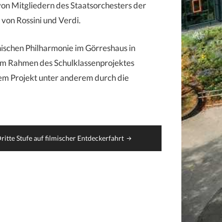
von Mitgliedern des Staatsorchesters der
von Rossini und Verdi.
inischen Philharmonie im Görreshaus in
t im Rahmen des Schulklassenprojektes
sem Projekt unter anderem durch die
ritte Stufe auf filmischer Entdeckerfahrt