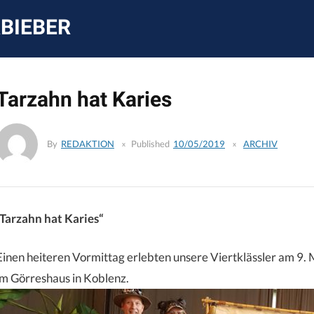
Skip
to
BIEBER
content
Tarzahn hat Karies
By
REDAKTION
Published
10/05/2019
ARCHIV
„Tarzahn hat Karies“
Einen heiteren Vormittag erlebten unsere Viertklässler am 9.
im Görreshaus in Koblenz.