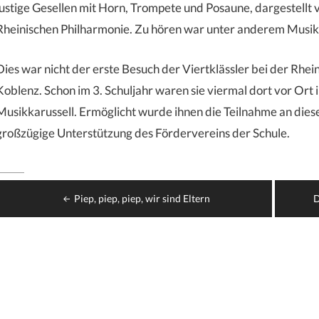
lustige Gesellen mit Horn, Trompete und Posaune, dargestellt 
Rheinischen Philharmonie. Zu hören war unter anderem Musik 
Dies war nicht der erste Besuch der Viertklässler bei der Rhe
Koblenz. Schon im 3. Schuljahr waren sie viermal dort vor Or
Musikkarussell. Ermöglicht wurde ihnen die Teilnahme an die
großzügige Unterstützung des Fördervereins der Schule.
Beitragsnavigation
Piep, piep, piep, wir sind Eltern
D