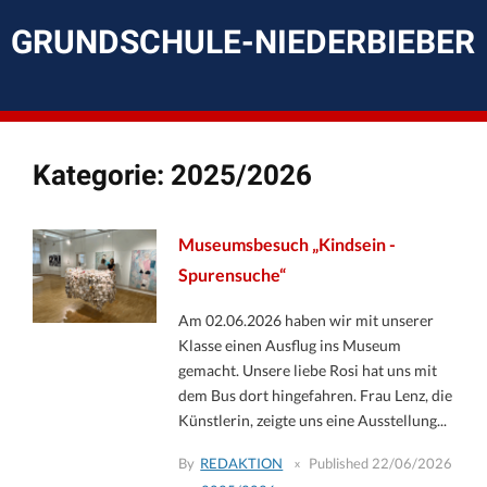
Skip
to
GRUNDSCHULE-NIEDERBIEBER
content
Kategorie:
2025/2026
Museumsbesuch „Kindsein -
Spurensuche“
Am 02.06.2026 haben wir mit unserer
Klasse einen Ausflug ins Museum
gemacht. Unsere liebe Rosi hat uns mit
dem Bus dort hingefahren. Frau Lenz, die
Künstlerin, zeigte uns eine Ausstellung...
By
REDAKTION
Published
22/06/2026