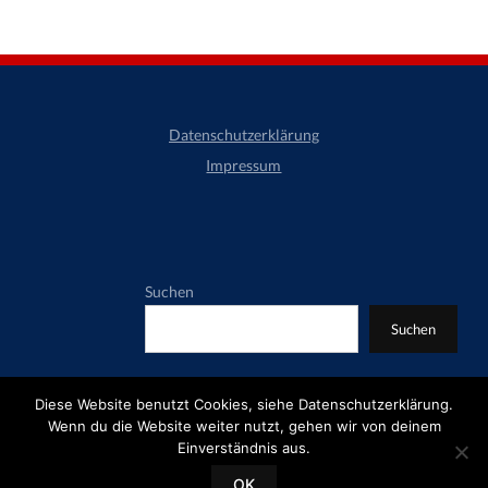
Datenschutzerklärung
Impressum
Suchen
Suchen
Diese Website benutzt Cookies, siehe Datenschutzerklärung.
Wenn du die Website weiter nutzt, gehen wir von deinem
Copyright © 2026 Grundschule-Niederbieber. All Rights
Einverständnis aus.
Reserved.
OK